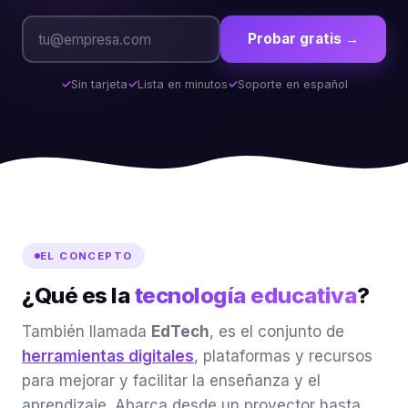
Probar gratis →
Sin tarjeta
Lista en minutos
Soporte en español
EL CONCEPTO
¿Qué es la
tecnología educativa
?
También llamada
EdTech
, es el conjunto de
herramientas digitales
, plataformas y recursos
para mejorar y facilitar la enseñanza y el
aprendizaje. Abarca desde un proyector hasta