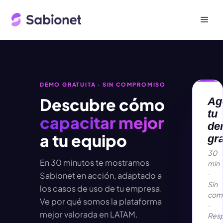
DEMO GRATUITA · SIN COMPROMISO
Descubre cómo
Ag
tu
capacitar mejor
de
a tu equipo
gra
30
En 30 minutos te mostramos
min
·
Sabionet en acción, adaptado a
Sin
los casos de uso de tu empresa.
com
Ve por qué somos la plataforma
·
mejor valorada en LATAM.
Res