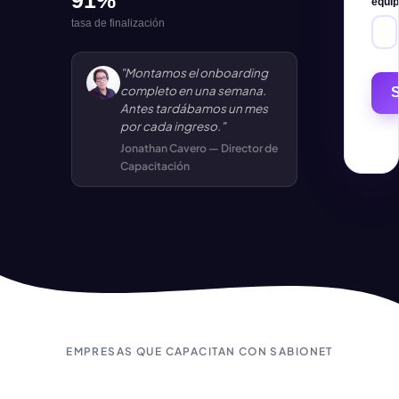
91%
equi
tasa de finalización
"Montamos el onboarding
completo en una semana.
Antes tardábamos un mes
por cada ingreso."
Jonathan Cavero — Director de
Capacitación
EMPRESAS QUE CAPACITAN CON SABIONET